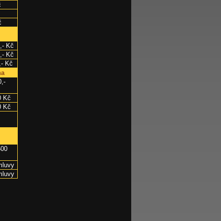
č
č
- Kč
- Kč
,- Kč
na
,-
0 Kč
0 Kč
500
mluvy
mluvy