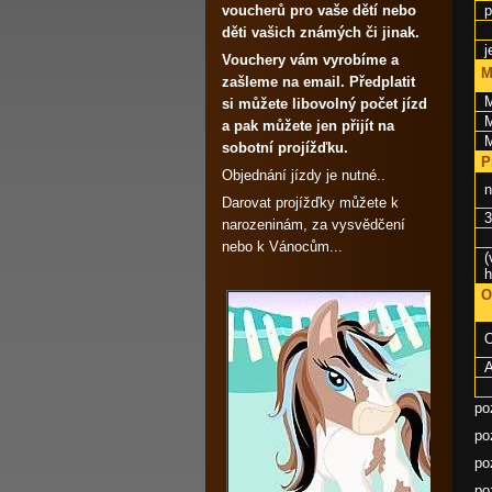
voucherů pro vaše dětí nebo
p
děti vašich známých či jinak.
j
Vouchery vám vyrobíme a
M
zašleme na email. Předplatit
M
si můžete libovolný počet jízd
M
a pak můžete jen přijít na
M
sobotní projížďku.
P
Objednání jízdy je nutné..
n
Darovat projížďky můžete k
3
narozeninám, za vysvědčení
nebo k Vánocům...
(
h
O
A
po
po
po
po