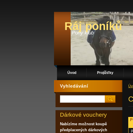
Ráj poníků
Pony klub
Úvod
Projížďky
Vyhledávání
Úv
C
Dárkové vouchery
P
Nabízíme možnost koupě
předplacených dárkových
p