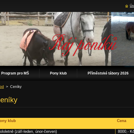
Úv
Program pro MŠ
Pony klub
Příměstské tábory 2026
od
>
Ceníky
eníky
ony klub
Cena
ololetně (září-leden, únor-červen)
8000,- K