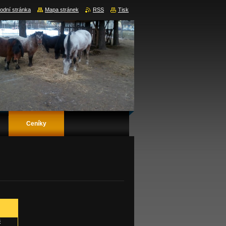
odní stránka
Mapa stránek
RSS
Tisk
Ceníky
č