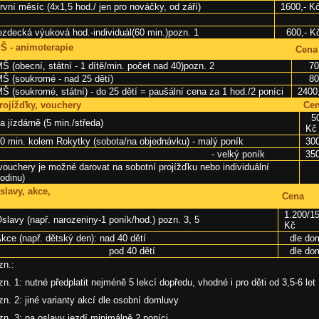
rvní měsíc (4x1,5 hod./ jen pro nováčky, od září)
1600,- K
ezdecká výuková hod.-individuál(60 min.)pozn. 1
600,- K
Š - animoterapie
Cena
Š (obecní, státní - 1 dítě/min. počet nad 40)pozn. 2
70,
Š (soukromé - nad 25 dětí)
80,
Š (soukromé, státní) - do 25 dětí = paušální cena za 1 hod./2 poníci
2400
rojížďky, vouchery
Ce
50
a jízdárně (5 min./středa)
Kč
0 min. kolem Rokytky (sobota/na objednávku) - malý poník
30
- velký poník
35
vouchery je možné darovat na sobotní projížďku nebo individuální
odinu)
Oslavy, akce,
Cena
1.200/1
slavy (např. narozeniny-1 poník/hod.) pozn. 3, 5
Kč
kce (např. dětský den): nad 40 dětí
dle do
pod 40 dětí
dle do
zn.:
zn. 1: nutné předplatit nejméně 5 lekcí dopředu, vhodné i pro děti od 3,5-6 let
zn. 2: jiné varianty akcí dle osobní domluvy
zn. 3: na oslavy jezdí minimálně 2 poníci