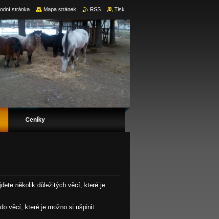
odní stránka
Mapa stránek
RSS
Tisk
Ceníky
dete několik důležitých věcí, které je
o věcí, které je možno si ušpinit.