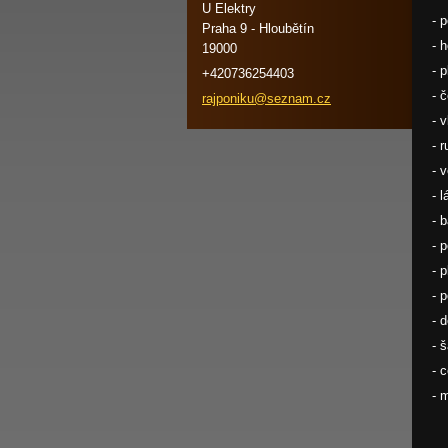
U Elektry
- 
Praha 9 - Hloubětín
- 
19000
- 
+420736254403
- 
rajponik
u@seznam
.cz
- 
- 
- 
- l
- 
- 
- 
- 
- 
- 
- 
- 