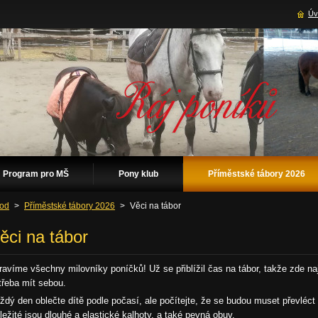
Úv
Program pro MŠ
Pony klub
Příměstské tábory 2026
od
>
Příměstské tábory 2026
>
Věci na tábor
ěci na tábor
ravíme všechny milovníky poníčků! Už se přiblížil čas na tábor, takže zde naj
třeba mít sebou.
ždý den oblečte dítě podle počasí, ale počítejte, že se budou muset převléct d
ležité jsou dlouhé a elastické kalhoty, a také pevná obuv.