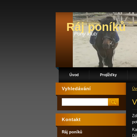
Ráj poníků
Pony klub
Úvod
Projížďky
Vyhledávání
Úv
V
Zd
Kontakt
po
Ka
Ráj poníků
Dů