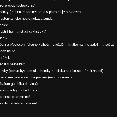
pevná obuv (botasky aj.)
holinky (mohou je zde nechat a v pátek si je odvezete)
pláštěnka nebo nepromokavá bunda
čepice
vlastní helma (stačí cyklistická)
ručník
věci na převlečení (dlouhé kalhoty na ježdění, krátké na hry/ záleží na počasí, 
áhev na pití
batůžek
penál s pastelkami
plavky (pokud bychom šli s koníky k potoku a nebo se stříkali hadicí)
pokud má někdo věci na ježdění (není podmínkou)
děvčata gumičku do vlasů
šátek (na hry, pokud máte)
cennosti prosíme ne!
mobily, tablety aj také ne!